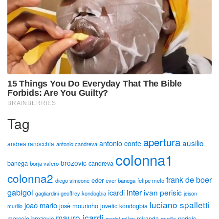
Tag
apertura
ausilio
antonio conte
andrea ranocchia
antonio candreva
colonna1
brozovic
banega
candreva
borja valero
colonna2
frank de boer
eder
diego simeone
ever banega
felipe melo
gabigol
inter
ivan perisic
icardi
gagliardini
geoffrey kondogbia
jeison
luciano spalletti
joao mario
josè mourinho
jovetic
kondogbia
murillo
mauro icardi
marcelo brozovic
perisic
miranda
milan
medel
murillo