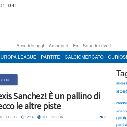
24 - 13:41
Accadde oggi
Amarcord
Ex
Squadre rivali
EUROPA LEAGUE
PARTITE
CALCIOMERCATO
CURIOSI
Ta
BOOK
andrea
aper
exis Sanchez! È un pallino di
ecco le altre piste
candre
simeon
gabig
UGLIO 2017
12:14
DI REDAZIONE
2'
peris