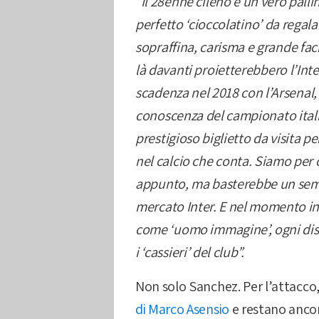
“Il 28enne cileno è un vero palli
perfetto ‘cioccolatino’ da regal
sopraffina, carisma e grande facil
là davanti proietterebbero l’Int
scadenza nel 2018 con l’Arsenal,
conoscenza del campionato itali
prestigioso biglietto da visita p
nel calcio che conta. Siamo per 
appunto, ma basterebbe un sempl
mercato Inter. E nel momento in
come ‘uomo immagine’, ogni dis
i ‘cassieri’ del club”.
Non solo Sanchez. Per l’attacc
di Marco Asensio
e restano ancor