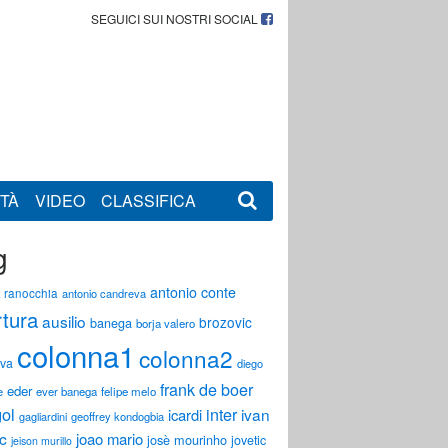
SEGUICI SUI NOSTRI SOCIAL
TÀ
VIDEO
CLASSIFICA
g
antonio conte
 ranocchia
antonio candreva
tura
ausilio
brozovic
banega
borja valero
colonna1
colonna2
va
diego
frank de boer
eder
e
ever banega
felipe melo
ol
inter
ivan
icardi
gagliardini
geoffrey kondogbia
ic
joao mario
josè mourinho
jovetic
jeison murillo