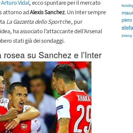
r Arturo Vidal
, ecco spuntare per il mercato
kondo
rs attorno ad
Alexis Sanchez
. Un Inter sempre
maur
piero 
ata
La Gazzetta
dello Sport
che, pur
stefa
idea, ha associato l’attaccante dell’Arsenal
jindong
bbero stati già dei sondaggi.
a rosea su Sanchez e l’Inter