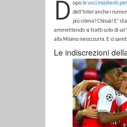
D
opo
le voci insistenti pe
dell’Inter anche i rumo
più cilena? Chissà! E’ st
ammettendo si tratti solo di un’
alla Milano nerazzurra. E ci sare
Le indiscrezioni dell