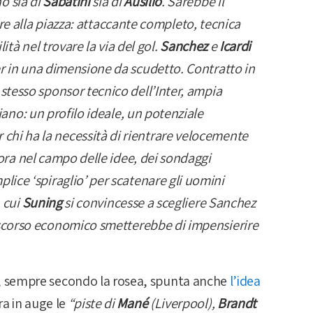
no sia di
Sabatini
sia di
Ausilio
. Sarebbe il
are alla piazza: attaccante completo, tecnica
ità nel trovare la via del gol.
Sanchez
e
Icardi
er in una dimensione da scudetto. Contratto in
 stesso sponsor tecnico dell’Inter, ampia
ano: un profilo ideale, un potenziale
er chi ha la necessità di rientrare velocemente
ora nel campo delle idee, dei sondaggi
ice ‘spiraglio’ per scatenare gli uomini
 cui
Suning
si convincesse a scegliere Sanchez
corso economico smetterebbe di impensierire
o, sempre secondo la rosea, spunta anche
l’idea
a in auge le
“piste di
Mané
(Liverpool),
Brandt