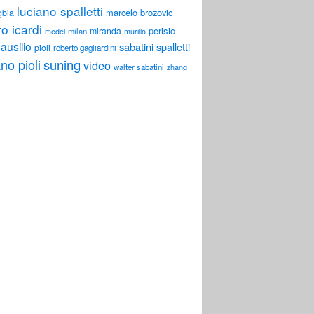
luciano spalletti
marcelo brozovic
gbia
o icardi
perisic
miranda
milan
medel
murillo
ausilio
sabatini
spalletti
pioli
roberto gagliardini
no pioli
suning
video
walter sabatini
zhang